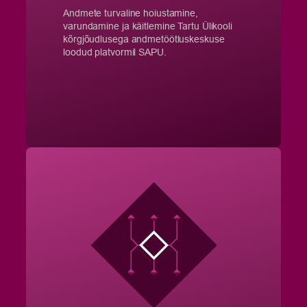
Andmete turvaline hoiustamine,
varundamine ja käitlemine Tartu Ülikooli
kõrgjõudlusega andmetöötluskeskuse
loodud platvormil SAPU.