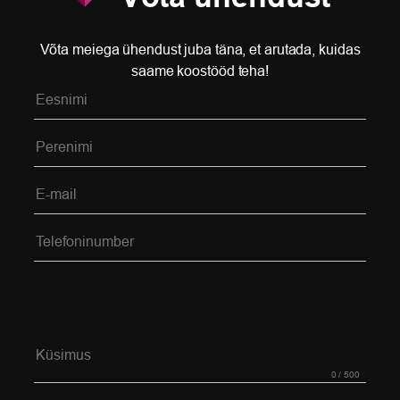
Võta meiega ühendust juba täna, et arutada, kuidas
saame koostööd teha!
Please leave this field empty.
0
/ 500