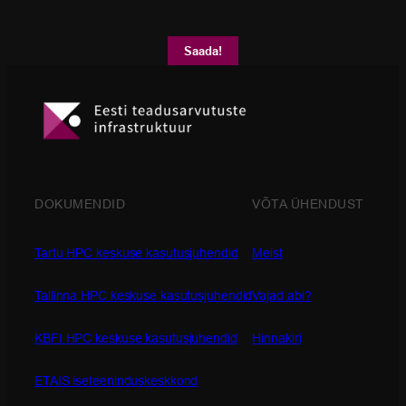
DOKUMENDID
VÕTA ÜHENDUST
Tartu HPC keskuse kasutusjuhendid
Meist
Tallinna HPC keskuse kasutusjuhendid
Vajad abi?
KBFI HPC keskuse kasutusjuhendid
Hinnakiri
ETAIS iseteeninduskeskkond