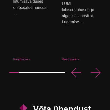
liitumisavaldused
LUMI
on oodatud haridus-
tehisarutehasest ja
…
algatusest eesti.ai.
Lugemine …
Read more >
Read more >
Võta ühendust