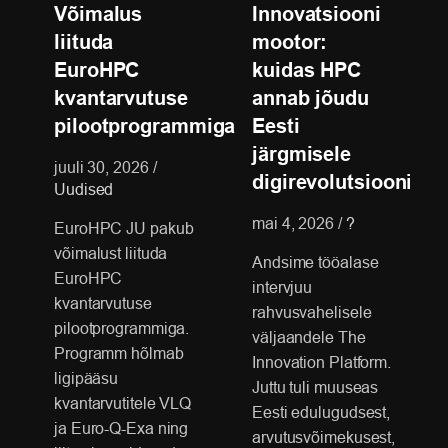
Võimalus
Innovatsiooni
liituda
mootor:
EuroHPC
kuidas HPC
kvantarvutuse
annab jõudu
pilootprogrammiga
Eesti
järgmisele
juuli 30, 2026
/
digirevolutsioonile
Uudised
mai 4, 2026
/
?
EuroHPC JU pakub
võimalust liituda
Andsime tööalase
EuroHPC
intervjuu
kvantarvutuse
rahvusvahelisele
pilootprogrammiga.
väljaandele The
Programm hõlmab
Innovation Platform.
ligipääsu
Juttu tuli muuseas
kvantarvutitele VLQ
Eesti edulugudsest,
ja Euro-Q-Exa ning
arvutusvõimekusest,