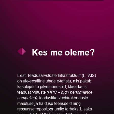
Kes me oleme?
Eesti Teadusarvutuste Infrastruktuur (ETAIS)
on üle-ees­tiline ühtne e-taristu, mis pakub
kasutajatele pilveteenuseid, klassikalisi
(HPC – high-performance
teadusarvutuste
computing)
, teadus­like veebirakenduste
majutuse ja halduse teenuseid ning
ressursse repositooriumite tarbeks. Lisaks