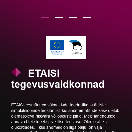
ETAISi
tegevusvaldkonnad
ETAISi eesmärk on võimaldada teaduslike ja äriliste
simulatsioonide teostamist, kui andmemahtude kasv ületab
olemasoleva riistvara või oskuste piirid. Meie lahendused
annavad teie ideele praktilise teostuse. Oleme abiks
olukordades, kus andmeid on liiga palju, on vaja