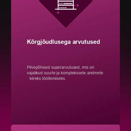
Kõrgjõudlusega arvutused
Pilvepõhised superarvutused, mis on
vajalikud suurte ja komplekssete andmete
kiireks töötlemiseks.