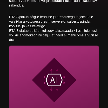
superarvuti võimsust või prototüübist tuleb luua skaleeritav
rakendus.
ETAIS pakub kõigile teaduse ja arendusega tegelejatele
vajalikku arvutusressurssi – servereid, salvestuspinda,
koolitusi ja kasutajatuge.
ETAIS ulatab abikäe, kui soovitakse saada kiiresti tulemusi
või kui andmeid on nii palju, et need ei mahu oma arvutisse
ära.