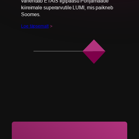
vahendab ETAIS ligipääsu Põhjamaade
kiireimale superarvutile LUMI, mis paikneb
Soomes.
Loe täpsemalt
>