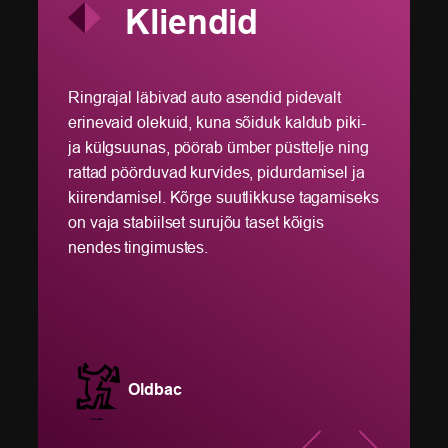
Kliendid
usega
Ringrajal läbivad auto asendid pidevalt
Icosa
erinevaid olekuid, kuna sõiduk kaldub piki-
krüo-
ja külgsuunas, pöörab ümber püsttelje ning
arvutu
rattad pöörduvad kurvides, pidurdamisel ja
klastr
kiirendamisel. Kõrge suutlikkuse tagamiseks
teeko
tlus
on vaja stabiilset surujõu taset kõigis
tõlgen
sessi,
nendes tingimustes.
strukt
strukt
krüo-
ettev
ja ar
Oldbac