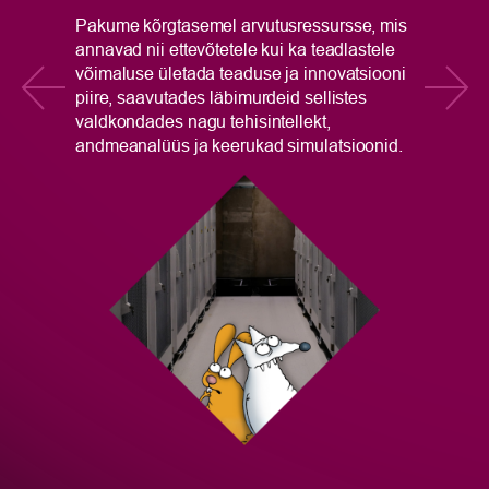
ku
Pakume kõrgtasemel arvutusressursse, mis
4
gr
annavad nii ettevõtetele kui ka teadlastele
ks
su
võimaluse ületada teaduse ja innovatsiooni
ki
piire, saavutades läbimurdeid sellistes
valdkondades nagu tehisintellekt,
andmeanalüüs ja keerukad simulatsioonid.
del
Lo
el