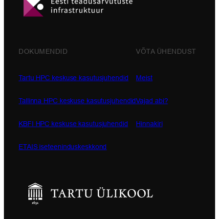
DOKUMENDID
VÕTA ÜHENDUST
Tartu HPC keskuse kasutusjuhendid
Meist
Tallinna HPC keskuse kasutusjuhendid
Vajad abi?
KBFI HPC keskuse kasutusjuhendid
Hinnakiri
ETAIS iseteeninduskeskkond