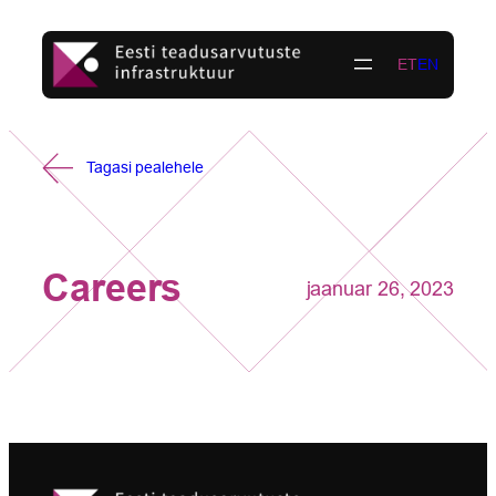
Liigu
sisu
ET
EN
juurde
Tagasi pealehele
Careers
jaanuar 26, 2023