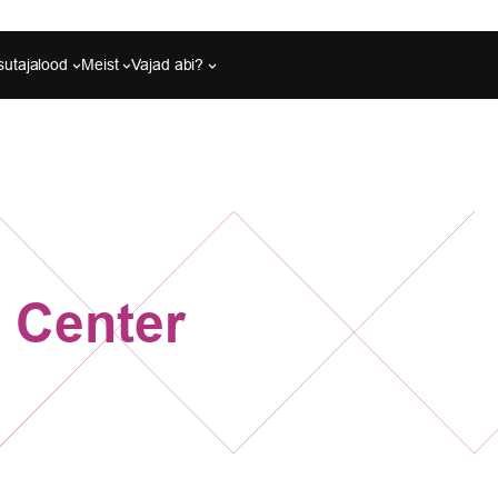
sutajalood
Meist
Vajad abi?
 Center