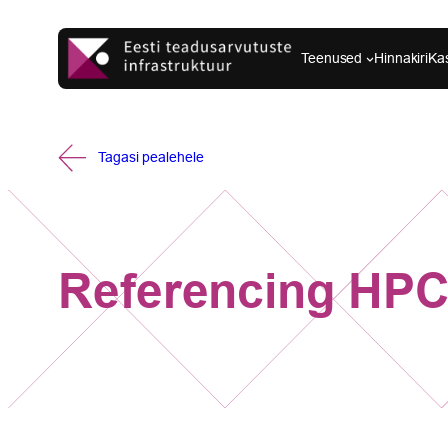
Liigu
sisu
Teenused
Hinnakiri
Ka
juurde
Tagasi pealehele
Referencing HPC