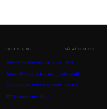
DOKUMENDID
VÕTA ÜHENDUST
Tartu HPC keskuse kasutusjuhendid
Meist
Tallinna HPC keskuse kasutusjuhendid
Vajad abi?
KBFI HPC keskuse kasutusjuhendid
Hinnakiri
ETAIS iseteeninduskeskkond