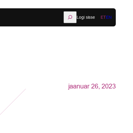
Otsi
Logi sisse
ET
EN
jaanuar 26, 2023