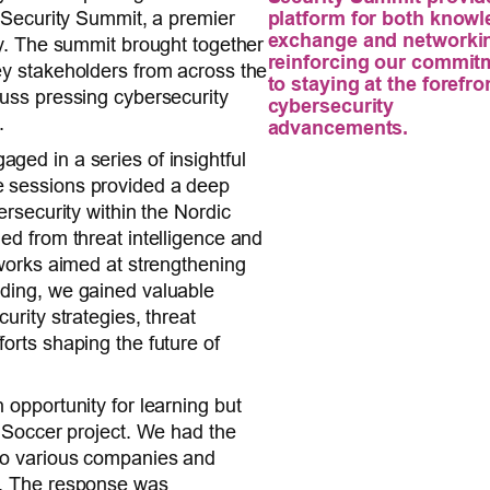
platform for both know
c Security Summit, a premier
exchange and networki
ity. The summit brought together
reinforcing our commit
ey stakeholders from across the
to staying at the forefro
cuss pressing cybersecurity
cybersecurity
.
advancements.
ged in a series of insightful
e sessions provided a deep
bersecurity within the Nordic
ged from threat intelligence and
meworks aimed at strengthening
nding, we gained valuable
urity strategies, threat
forts shaping the future of
 opportunity for learning but
e Soccer project. We had the
 to various companies and
t. The response was