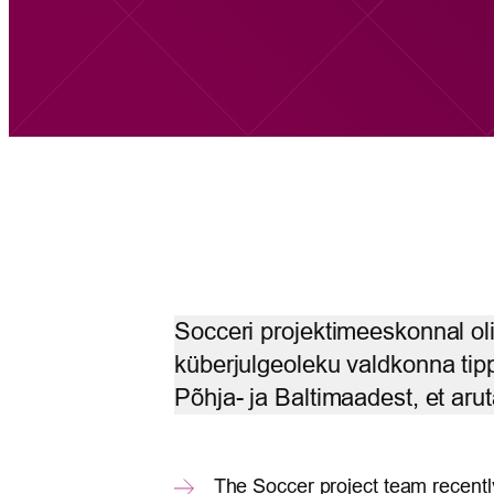
Socceri projektimeeskonnal oli
küberjulgeoleku valdkonna tip
Põhja- ja Baltimaadest, et arut
The Soccer project team recently