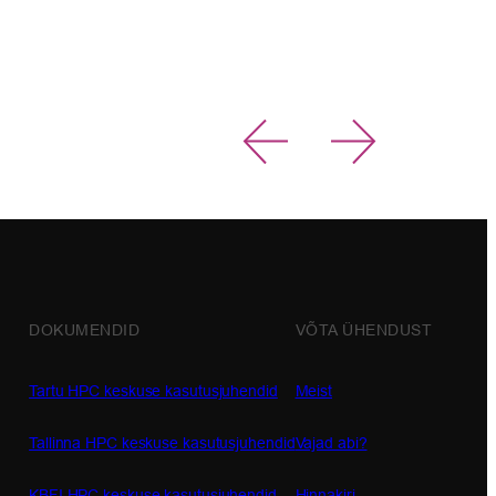
Read more 
DOKUMENDID
VÕTA ÜHENDUST
Tartu HPC keskuse kasutusjuhendid
Meist
Tallinna HPC keskuse kasutusjuhendid
Vajad abi?
KBFI HPC keskuse kasutusjuhendid
Hinnakiri