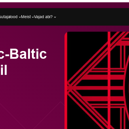
sutajalood
Meist
Vajad abi?
-Baltic
il