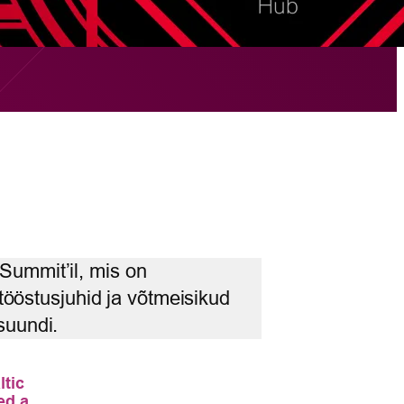
 Summit’il, mis on
ööstusjuhid ja võtmeisikud
suundi.
ltic
ed a