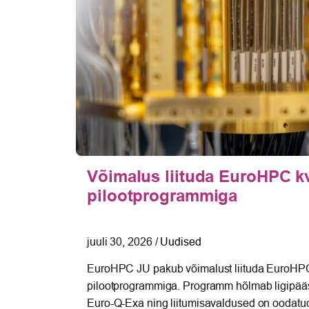
mbril
Võimalus liituda EuroHPC k
pilootprogrammiga
juuli 30, 2026
/
Uudised
uunatud
EuroHPC JU pakub võimalust liituda EuroHP
pilootprogrammiga. Programm hõlmab ligipääs
Euro-Q-Exa ning liitumisavaldused on oodatu