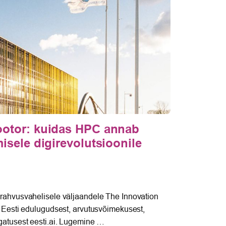
ootor: kuidas HPC annab
Tartu
isele digirevolutsioonile
võiti
Shiel
aprill 8,
 rahvusvahelisele väljaandele The Innovation
25.–26. 
s Eesti edulugudsest, arvutusvõimekusest,
korraldat
gatusest eesti.ai. Lugemine …
Tartu Üli