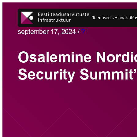
Liigu
sisu
Teenused
Hinnakiri
Ka
juurde
september 17, 2024
/
?
Osalemine Nordic
Security Summit’