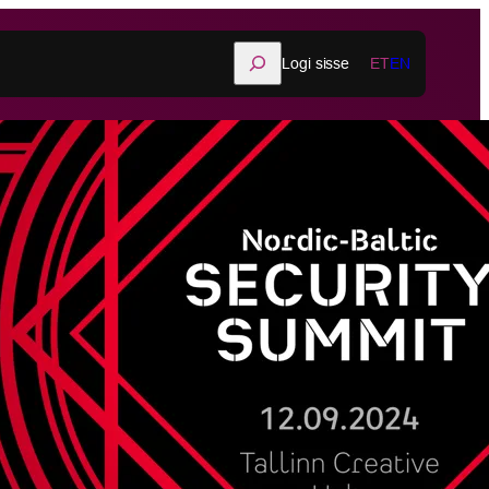
Otsi
Logi sisse
ET
EN