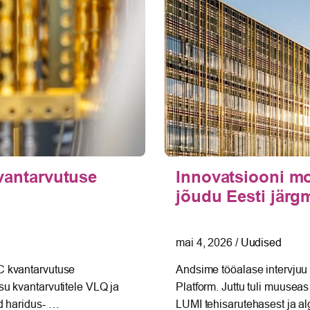
vantarvutuse
Innovatsiooni m
jõudu Eesti järgm
mai 4, 2026
/
Uudised
C kvantarvutuse
Andsime tööalase intervjuu
u kvantarvutitele VLQ ja
Platform. Juttu tuli muusea
d haridus- …
LUMI tehisarutehasest ja al