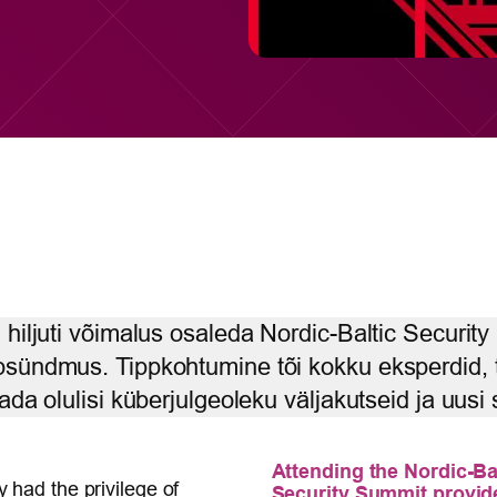
 hiljuti võimalus osaleda Nordic-Baltic Security
psündmus. Tippkohtumine tõi kokku eksperdid, t
ada olulisi küberjulgeoleku väljakutseid ja uusi 
Attending the Nordic-Ba
 had the privilege of
Security Summit provid