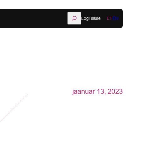
Otsi
Logi sisse
ET
EN
jaanuar 13, 2023