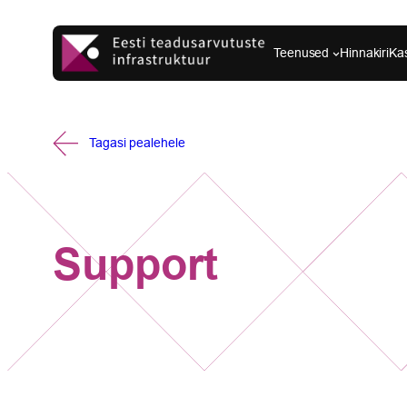
Liigu
sisu
Teenused
Hinnakiri
Ka
juurde
Tagasi pealehele
Support