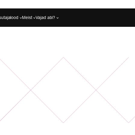
sutajalood
Meist
Vajad abi?