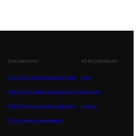
DOKUMENDID
VÕTA ÜHENDUST
Tartu HPC keskuse kasutusjuhendid
Meist
Tallinna HPC keskuse kasutusjuhendid
Vajad abi?
KBFI HPC keskuse kasutusjuhendid
Hinnakiri
ETAIS iseteeninduskeskkond