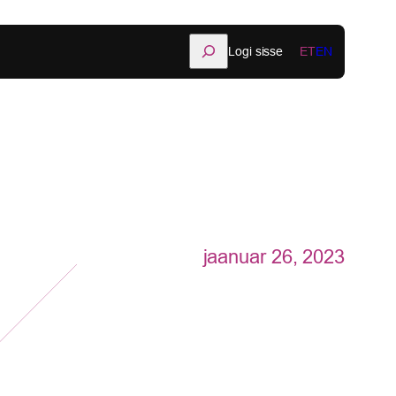
Otsi
Logi sisse
ET
EN
jaanuar 26, 2023