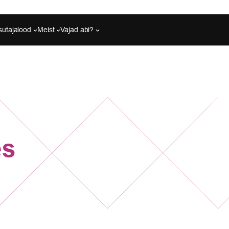
sutajalood
Meist
Vajad abi?
es