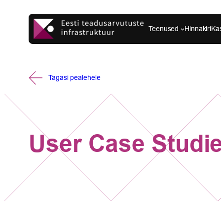
Liigu
sisu
Teenused
Hinnakiri
Ka
juurde
Tagasi pealehele
User Case Studi