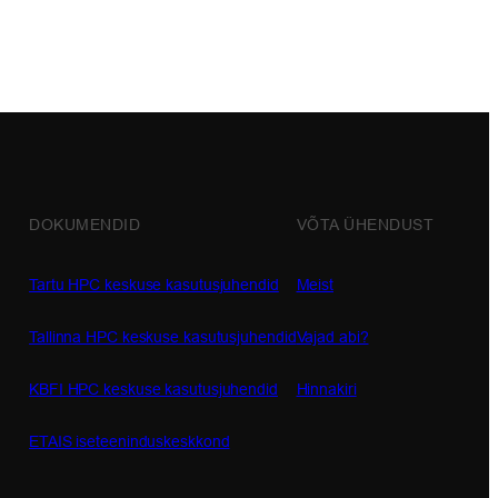
DOKUMENDID
VÕTA ÜHENDUST
Tartu HPC keskuse kasutusjuhendid
Meist
Tallinna HPC keskuse kasutusjuhendid
Vajad abi?
KBFI HPC keskuse kasutusjuhendid
Hinnakiri
ETAIS iseteeninduskeskkond